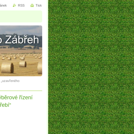
ránek
RSS
Tisk
j „uzavřeného
ýběrové řízení
řebí“