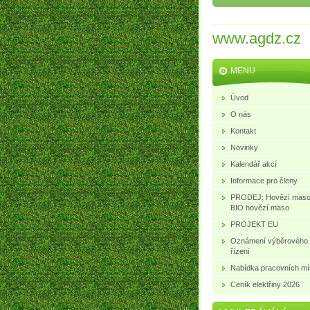
www.agdz.cz
MENU
Úvod
O nás
Kontakt
Novinky
Kalendář akcí
Informace pro členy
PRODEJ: Hovězí maso
BIO hovězí maso
PROJEKT EU
Oznámení výběrového
řízení
Nabídka pracovních mí
Ceník elektřiny 2026