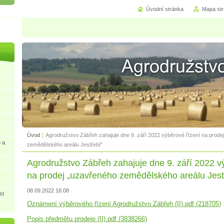
Úvodní stránka
Mapa st
Úvod
|
Agrodružstvo Zábřeh zahajuje dne 9. září 2022 výběrové řízení na prode
 a
zemědělského areálu Jestřebí“
Agrodružstvo Zábřeh zahajuje dne 9. září 2022 v
na prodej „uzavřeného zemědělského areálu Jest
08.09.2022 16:08
st
Oznámení výběrového řízení Agrodružstvo Zábřeh (II).pdf (218705)
Popis předmětu prodeje (II).pdf (3838266)