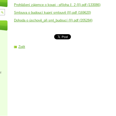
Prohlášení zájemce o koupi - příloha č. 2 (II).pdf (133086)
Smlouva o budoucí kupní smlouvě (II).pdf (169620)
Dohoda o úschově_při sml_budoucí (II).pdf (205284)
Zpět
cz