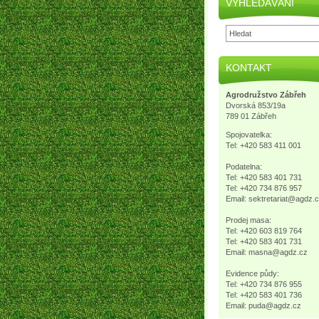
VYHLEDÁVÁNÍ
KONTAKT
Agrodružstvo Zábřeh
Dvorská 853/19a
789 01 Zábřeh
Spojovatelka:
Tel: +420 583 411 001
Podatelna:
Tel: +420 583 401 731
Tel: +420 734 876 957
Email: sektretariat@agdz.
Prodej masa:
Tel: +420 603 819 764
Tel: +420 583 401 731
Email: masna@agdz.cz
Evidence půdy:
Tel: +420 734 876 955
Tel: +420 583 401 736
Email: puda@agdz.cz