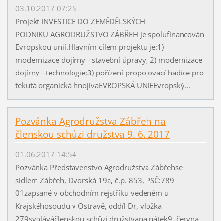
03.10.2017 07:25
Projekt INVESTICE DO ZEMĚDĚLSKÝCH
PODNIKŮ AGRODRUŽSTVO ZÁBŘEH je spolufinancován
Evropskou unií.Hlavním cílem projektu je:1)
modernizace dojírny - stavební úpravy; 2) modernizace
dojírny - technologie;3) pořízení propojovací hadice pro
tekutá organická hnojivaEVROPSKÁ UNIEEvropský...
Pozvánka Agrodružstva Zábřeh na
členskou schůzi družstva 9. 6. 2017
01.06.2017 14:54
Pozvánka Představenstvo Agrodružstva Zábřehse
sídlem Zábřeh, Dvorská 19a, č.p. 853, PSČ:789
01zapsané v obchodním rejstříku vedeném u
Krajskéhosoudu v Ostravě, oddíl Dr, vložka
279svoláváčlenskou schůzi družstvana pátek9. června